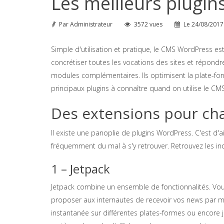
Les meilleurs plugi
Par
Administrateur
3572 vues
Le
24/08/2017
Simple d'utilisation et pratique, le CMS WordPress e
concrétiser toutes les vocations des sites et répondr
modules complémentaires. Ils optimisent la plate-form
principaux plugins à connaître quand on utilise le C
Des extensions pour ch
Il existe une panoplie de plugins WordPress. C'est d'a
fréquemment du mal à s'y retrouver. Retrouvez les in
1 – Jetpack
Jetpack combine un ensemble de fonctionnalités. Vous p
proposer aux internautes de recevoir vos news par ma
instantanée sur différentes plates-formes ou encore j