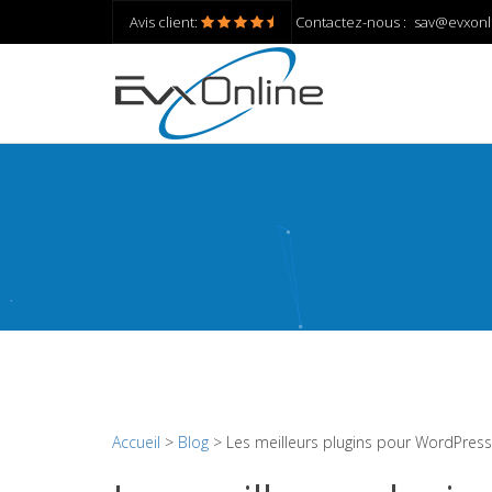
Avis client:
Contactez-nous :
sav@evxonl
Accueil
>
Blog
> Les meilleurs plugins pour WordPress