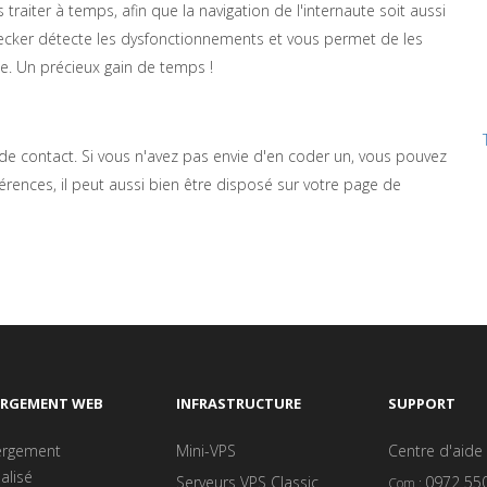
s traiter à temps, afin que la navigation de l'internaute soit aussi
ecker détecte les dysfonctionnements et vous permet de les
ce. Un précieux gain de temps !
de contact. Si vous n'avez pas envie d'en coder un, vous pouvez
rences, il peut aussi bien être disposé sur votre page de
ERGEMENT WEB
INFRASTRUCTURE
SUPPORT
rgement
Mini-VPS
Centre d'aide
alisé
Serveurs VPS Classic
0972 55
Com :