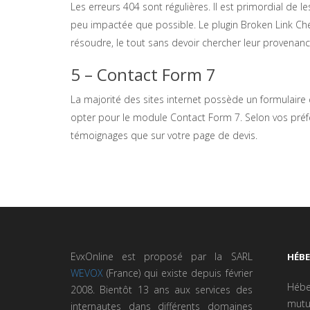
Les erreurs 404 sont régulières. Il est primordial de le
peu impactée que possible. Le plugin Broken Link Ch
résoudre, le tout sans devoir chercher leur provenan
5 – Contact Form 7
La majorité des sites internet possède un formulaire 
opter pour le module Contact Form 7. Selon vos préfé
témoignages que sur votre page de devis.
EvxOnline est proposé par la SARL
HÉB
WEVOX
(France) qui existe depuis février
Hébe
2008. Bientôt 13 ans aux services des
mutu
internautes dans différents domaines