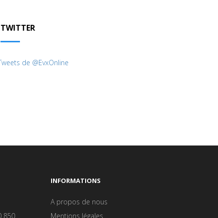
TWITTER
Tweets de @EvxOnline
INFORMATIONS
A propos de nous
0 850
Mentions légales