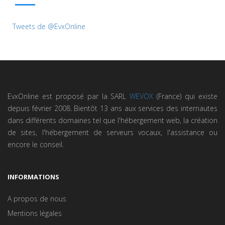
Tweets de @EvxOnline
EvxOnline est proposé par la SARL
WEVOX
(France) qui existe
depuis février 2008. Bientôt 13 ans aux services des internautes
dans différents domaines tel que l'hébergement web, la création
de sites, l'hébergement de serveurs vocaux, l'assistance ou
encore le conseil.
INFORMATIONS
A propos de nous
Mentions légales